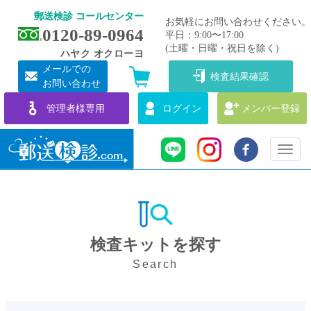
郵送検診 コールセンター
お気軽にお問い合わせください。
0120-89-0964
平日：9:00〜17:00
(土曜・日曜・祝日を除く)
ハヤク オクローヨ
メールでの
検査結果確認
お問い合わせ
管理者様専用
ログイン
メンバー登録
Toggl
naviga
検査キットを探す
Search