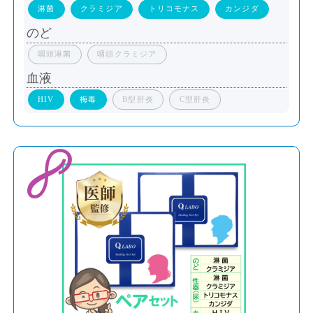
淋菌
クラミジア
トリコモナス
カンジダ
のど
咽頭淋菌
咽頭クラミジア
血液
HIV
梅毒
B型肝炎
C型肝炎
8