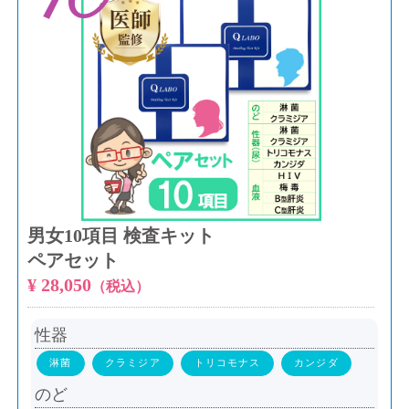
10
男女10項目 検査キット
ペアセット
¥ 28,050
（税込）
性器
淋菌
クラミジア
トリコモナス
カンジダ
のど