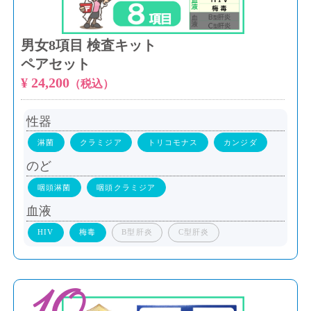
男女8項目 検査キット
ペアセット​
¥ 24,200
（税込）
性器
淋菌
クラミジア
トリコモナス
カンジダ
のど
咽頭淋菌
咽頭クラミジア
血液
HIV
梅毒
B型肝炎
C型肝炎