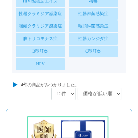
HIV感染症/エイズ
梅毒
性器クラミジア感染症
性器淋菌感染症
咽頭クラミジア感染症
咽頭淋菌感染症
膣トリコモナス症
性器カンジダ症
B型肝炎
C型肝炎
HPV
4
件
の商品がみつかりました。