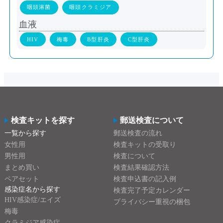
咽頭淋菌
咽頭クラミジア
血液
HIV
梅毒
B型肝炎
C型肝炎
検査キットを探す
郵送検査について
一覧から探す
郵送検査の流れ
女性用
検査キットの受取り
男性用
検査について
まとめ買い
検査結果確認方法
ペアセット
検査申込書の記入例
感染症名から探す
検査完了予定カレンダー
HIV感染症/エイズ
プライバシー重視の梱包
梅毒
クラミジア感染症