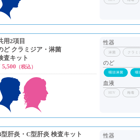
共用2項目
性器
のど クラミジア・淋菌
淋菌
クラミ
検査キット
のど
 5,500
（税込）
咽頭淋菌
咽
血液
HIV
梅毒
B型肝炎・C型肝炎 検査キット
性器