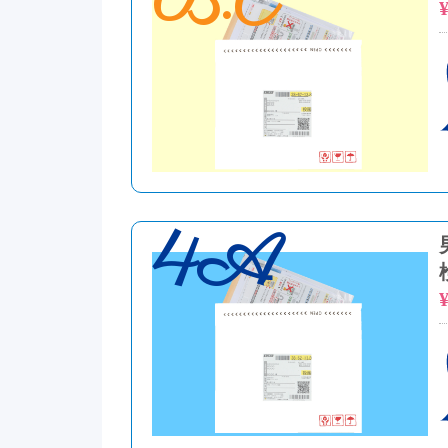
B.C
¥
4A
¥