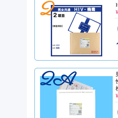
2
¥
2A
¥