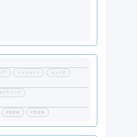
ジア
トリコモナス
カンジダ
頭クラミジア
B型肝炎
C型肝炎