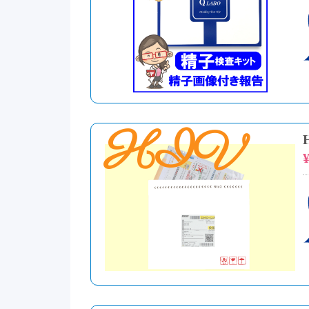
HIV
¥