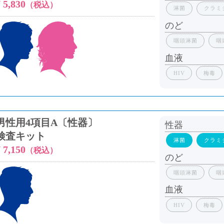
 5,830
（税込）
淋菌
クラミ
のど
咽頭淋菌
咽
血液
HIV
梅毒
男性用4項目A〔性器〕
性器
検査キット
淋菌
クラミ
 7,150
（税込）
のど
咽頭淋菌
咽
血液
HIV
梅毒