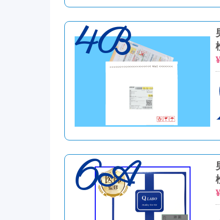
4B
¥
6A
¥