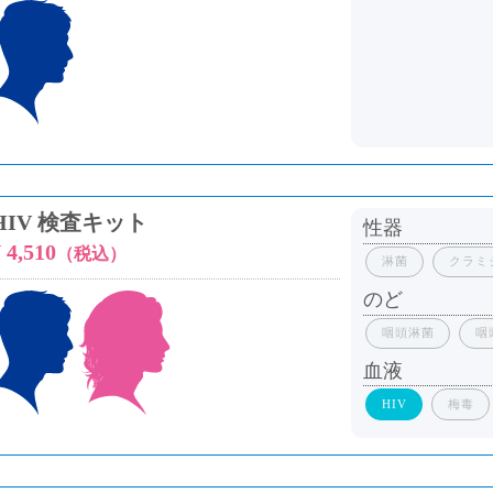
HIV 検査キット
性器
 4,510
（税込）
淋菌
クラミ
のど
咽頭淋菌
咽
血液
HIV
梅毒