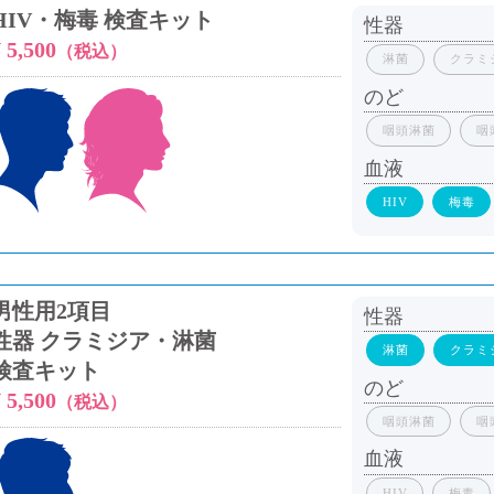
HIV・梅毒 検査キット
性器
 5,500
（税込）
淋菌
クラミ
のど
咽頭淋菌
咽
血液
HIV
梅毒
男性用2項目
性器
性器 クラミジア・淋菌
淋菌
クラミ
検査キット
のど
 5,500
（税込）
咽頭淋菌
咽
血液
HIV
梅毒