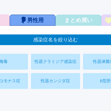
男性用
まとめ買い
感染症名を絞り込む
梅毒
性器クラミジア感染症
性器淋菌
コモナス症
性器カンジダ症
B型