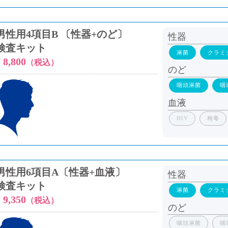
男性用4項目B 〔性器+のど〕
性器
検査キット
淋菌
クラミ
 8,800
（税込）
のど
咽頭淋菌
咽
血液
HIV
梅毒
男性用6項目A〔性器+血液〕
性器
検査キット
淋菌
クラミ
 9,350
（税込）
のど
咽頭淋菌
咽