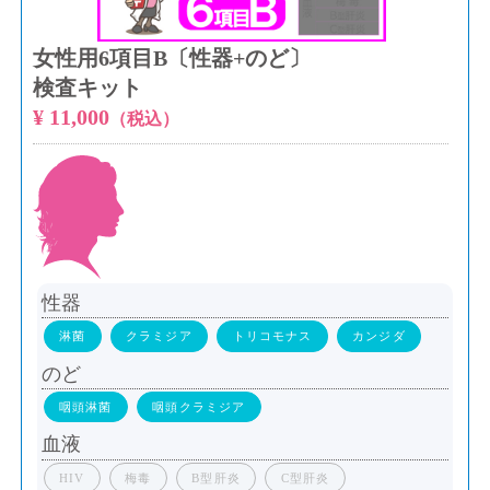
女性用6項目B〔性器+のど〕
検査キット
¥ 11,000
（税込）
性器
淋菌
クラミジア
トリコモナス
カンジダ
のど
咽頭淋菌
咽頭クラミジア
血液
HIV
梅毒
B型肝炎
C型肝炎