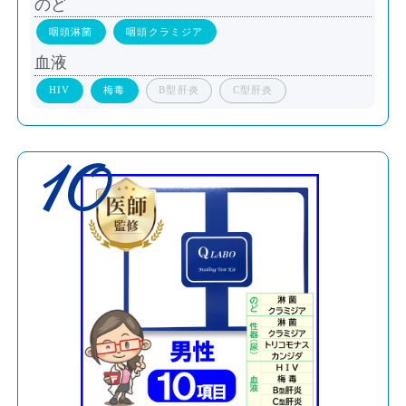
のど
咽頭淋菌
咽頭クラミジア
血液
HIV
梅毒
B型肝炎
C型肝炎
10