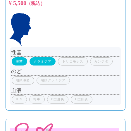
¥ 5,500
（税込）
性器
淋菌
クラミジア
トリコモナス
カンジダ
のど
咽頭淋菌
咽頭クラミジア
血液
HIV
梅毒
B型肝炎
C型肝炎