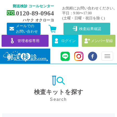
郵送検診 コールセンター
お気軽にお問い合わせください。
0120-89-0964
平日：9:00〜17:00
(土曜・日曜・祝日を除く)
ハヤク オクローヨ
メールでの
検査結果確認
お問い合わせ
管理者様専用
ログイン
メンバー登録
Toggl
naviga
検査キットを探す
Search