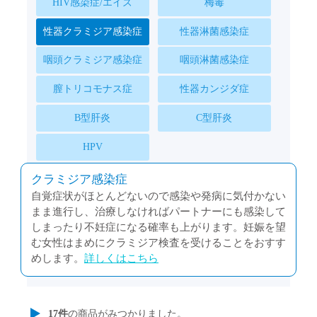
HIV感染症/エイズ
梅毒
性器クラミジア感染症
性器淋菌感染症
咽頭クラミジア感染症
咽頭淋菌感染症
膣トリコモナス症
性器カンジダ症
B型肝炎
C型肝炎
HPV
クラミジア感染症
自覚症状がほとんどないので感染や発病に気付かない
まま進行し、治療しなければパートナーにも感染して
しまったり不妊症になる確率も上がります。妊娠を望
む女性はまめにクラミジア検査を受けることをおすす
めします。
詳しくはこちら
17
件
の商品がみつかりました。