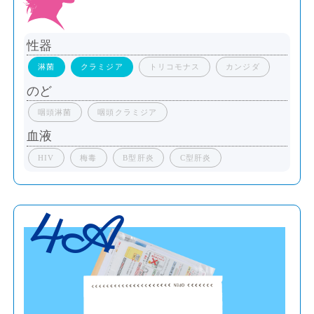
性器
淋菌
クラミジア
トリコモナス
カンジダ
のど
咽頭淋菌
咽頭クラミジア
血液
HIV
梅毒
B型肝炎
C型肝炎
4A