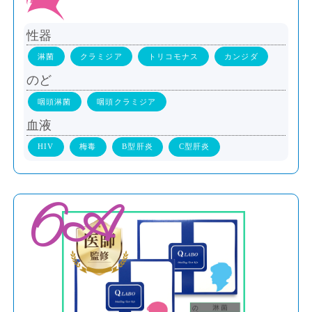
性器
淋菌
クラミジア
トリコモナス
カンジダ
のど
咽頭淋菌
咽頭クラミジア
血液
HIV
梅毒
B型肝炎
C型肝炎
6A