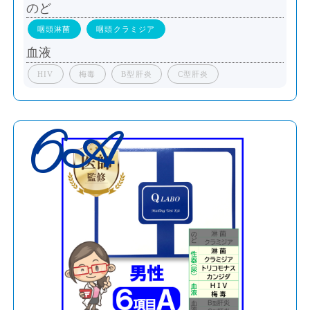
のど
咽頭淋菌
咽頭クラミジア
血液
HIV
梅毒
B型肝炎
C型肝炎
6A