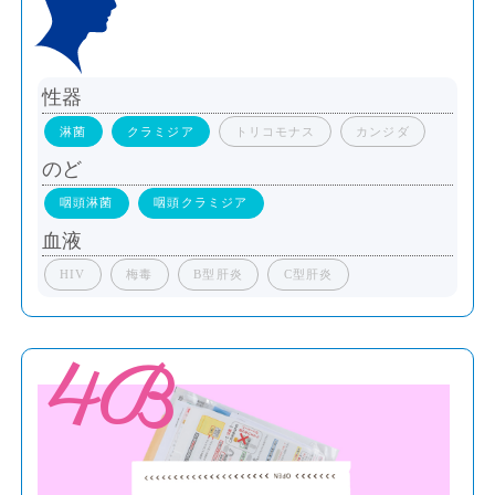
性器
淋菌
クラミジア
トリコモナス
カンジダ
のど
咽頭淋菌
咽頭クラミジア
血液
HIV
梅毒
B型肝炎
C型肝炎
4B