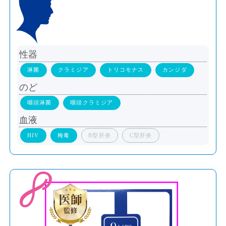
性器
淋菌
クラミジア
トリコモナス
カンジダ
のど
咽頭淋菌
咽頭クラミジア
血液
HIV
梅毒
B型肝炎
C型肝炎
8