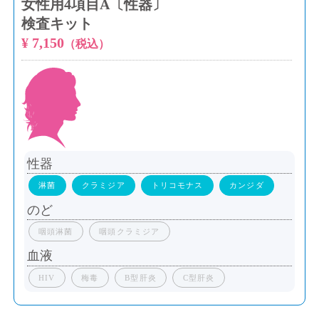
女性用4項目A〔性器〕
検査キット
¥ 7,150
（税込）
性器
淋菌
クラミジア
トリコモナス
カンジダ
のど
咽頭淋菌
咽頭クラミジア
血液
HIV
梅毒
B型肝炎
C型肝炎