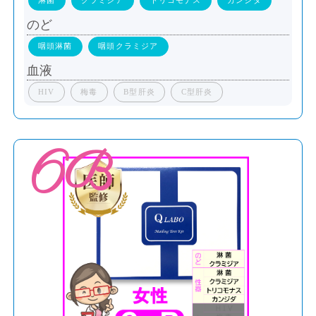
淋菌
クラミジア
トリコモナス
カンジダ
のど
咽頭淋菌
咽頭クラミジア
血液
HIV
梅毒
B型肝炎
C型肝炎
6B