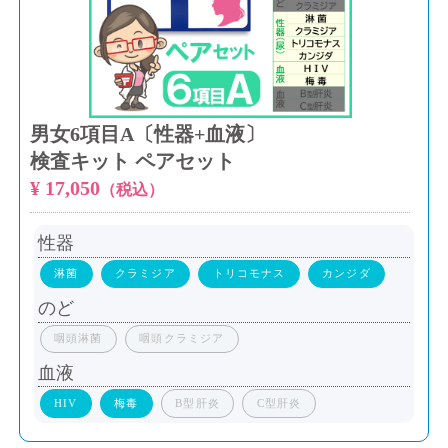
男女6項目A〔性器+血液〕
検査キット ペアセット
¥ 17,050
（税込）
性器
淋菌
クラミジア
トリコモナス
カンジダ
のど
咽頭淋菌
咽頭クラミジア
血液
HIV
梅毒
B型肝炎
C型肝炎