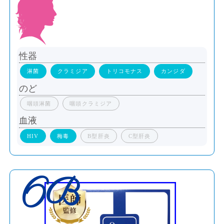
性器
淋菌
クラミジア
トリコモナス
カンジダ
のど
咽頭淋菌
咽頭クラミジア
血液
HIV
梅毒
B型肝炎
C型肝炎
6B