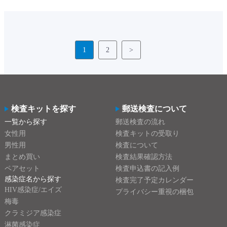
1
2
>
検査キットを探す
郵送検査について
一覧から探す
郵送検査の流れ
女性用
検査キットの受取り
男性用
検査について
まとめ買い
検査結果確認方法
ペアセット
検査申込書の記入例
感染症名から探す
検査完了予定カレンダー
HIV感染症/エイズ
プライバシー重視の梱包
梅毒
クラミジア感染症
淋菌感染症