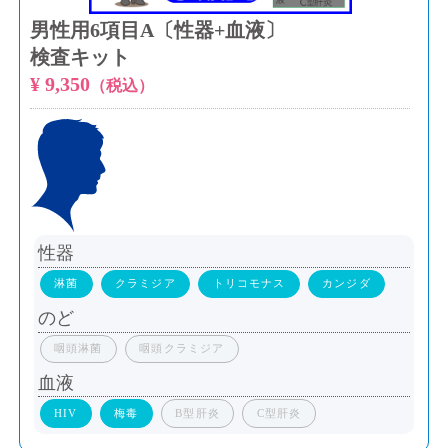
男性用6項目A〔性器+血液〕
検査キット
¥ 9,350
（税込）
性器
淋菌
クラミジア
トリコモナス
カンジダ
のど
咽頭淋菌
咽頭クラミジア
血液
HIV
梅毒
B型肝炎
C型肝炎