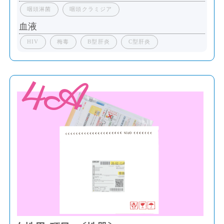
咽頭淋菌
咽頭クラミジア
血液
HIV
梅毒
B型肝炎
C型肝炎
4A