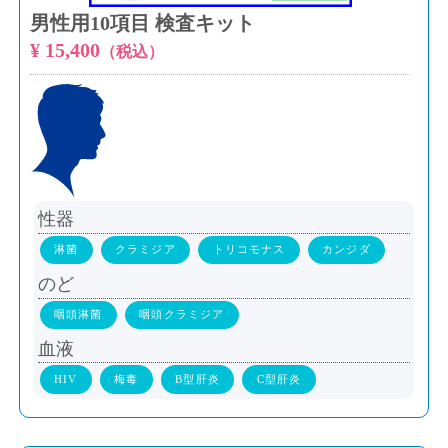
男性用10項目 検査キット
¥ 15,400
（税込）
性器
淋菌
クラミジア
トリコモナス
カンジダ
のど
咽頭淋菌
咽頭クラミジア
血液
HIV
梅毒
B型肝炎
C型肝炎