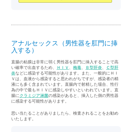
アナルセックス（男性器を肛門に挿
入する）
直腸の粘膜は非常に弱く男性器を肛門に挿入することで高
い確率で出血するため、
ＨＩＶ
、
梅毒
、
Ｂ型肝炎
、
Ｃ型肝
炎
などに感染する可能性があります。また、一般的にＨＩ
Ｖは、血液から感染すると思われがちですが、感染者の精
液にも多く含まれています。直腸内で射精した場合、性行
為の中で最もＨＩＶに感染しやすいといわれています。直
腸に
クラミジア淋菌
の感染があると、挿入した側の男性器
に感染する可能性があります。
思い当たることがありましたら、検査されることをお勧め
いたします。