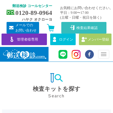
郵送検診 コールセンター
お気軽にお問い合わせください。
0120-89-0964
平日：9:00〜17:00
(土曜・日曜・祝日を除く)
ハヤク オクローヨ
メールでの
検査結果確認
お問い合わせ
管理者様専用
ログイン
メンバー登録
Toggl
naviga
検査キットを探す
Search