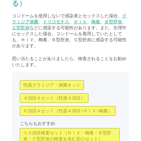
る）
コンドームを使用しないで感染者とセックスした場合、
ク
ラミジア淋菌
、
トリコモナス
、
ＨＩＶ
、
梅毒
、
Ｂ型肝炎
、
Ｃ型肝炎
などに感染する可能性があります。また、生理中
にセックスした場合、コンドームを着用していたとして
も、ＨＩＶ、梅毒、Ｂ型肝炎、Ｃ型肝炎に感染する可能性
があります。
思い当たることがありましたら、検査されることをお勧め
いたします。
性器クラミジア・淋菌キット
４項目Ａセット（性器４項目）
６項目Ａセット（性器４項目+ＨＩＶ+梅毒）
こちらもおすすめ
１０項目検査セット（ＨＩＶ・梅毒・Ｂ型肝
炎・Ｃ型肝炎の検査を含む安心セット）