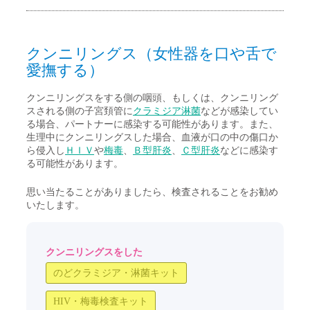
クンニリングス（女性器を口や舌で
愛撫する）
クンニリングスをする側の咽頭、もしくは、クンニリング
スされる側の子宮頚管に
クラミジア淋菌
などが感染してい
る場合、パートナーに感染する可能性があります。また、
生理中にクンニリングスした場合、血液が口の中の傷口か
ら侵入し
ＨＩＶ
や
梅毒
、
Ｂ型肝炎
、
Ｃ型肝炎
などに感染す
る可能性があります。
思い当たることがありましたら、検査されることをお勧め
いたします。
クンニリングスをした
のどクラミジア・淋菌キット
HIV・梅毒検査キット