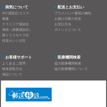
病気について
配送とお支払い
HIV感染症/エイズ
プライバシー重視の梱包
梅毒
お届け日数の目安
クラミジア感染症
お支払方法
淋病（淋菌感染症）
ポイントについて
膣トリコモナス症
性器カンジダ症
お客様サポート
医療機関検索
よくあるご質問
協力医療機関検索
検体採取方法
協力医療機関について
保証について