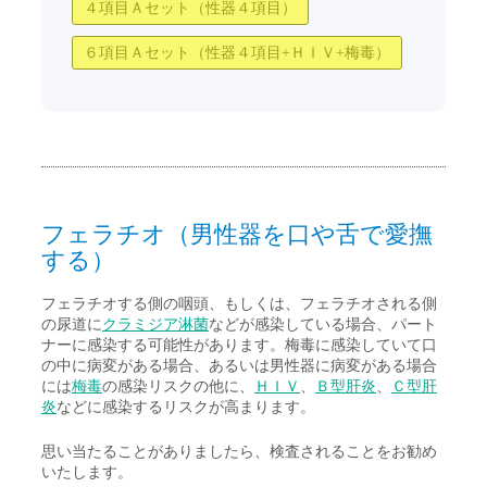
４項目Ａセット（性器４項目）
６項目Ａセット（性器４項目+ＨＩＶ+梅毒）
フェラチオ（男性器を口や舌で愛撫
する）
フェラチオする側の咽頭、もしくは、フェラチオされる側
の尿道に
クラミジア淋菌
などが感染している場合、パート
ナーに感染する可能性があります。梅毒に感染していて口
の中に病変がある場合、あるいは男性器に病変がある場合
には
梅毒
の感染リスクの他に、
ＨＩＶ
、
Ｂ型肝炎
、
Ｃ型肝
炎
などに感染するリスクが高まります。
思い当たることがありましたら、検査されることをお勧め
いたします。