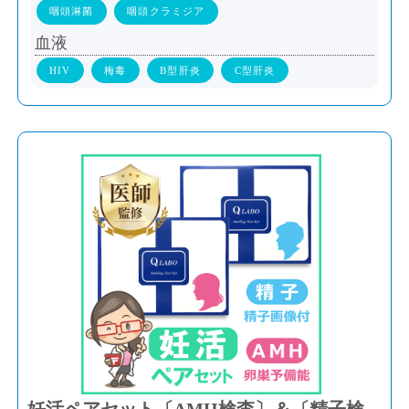
咽頭淋菌
咽頭クラミジア
血液
HIV
梅毒
B型肝炎
C型肝炎