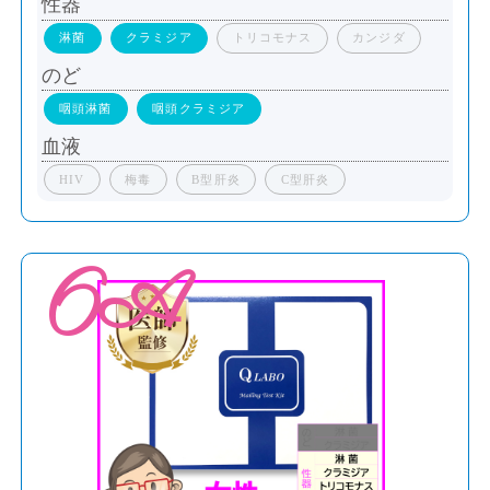
性器
淋菌
クラミジア
トリコモナス
カンジダ
のど
咽頭淋菌
咽頭クラミジア
血液
HIV
梅毒
B型肝炎
C型肝炎
6A