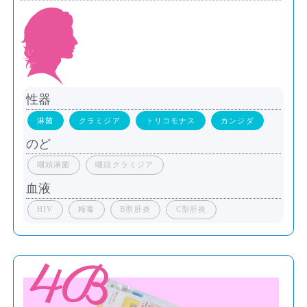
性器
淋菌
クラミジア
トリコモナス
カンジダ
のど
咽頭淋菌
咽頭クラミジア
血液
HIV
梅毒
B型肝炎
C型肝炎
4B