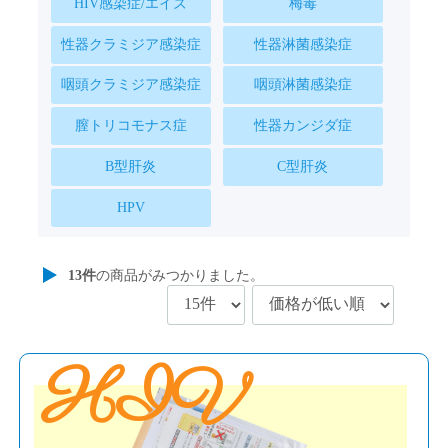
HIV感染症/エイズ
梅毒
性器クラミジア感染症
性器淋菌感染症
咽頭クラミジア感染症
咽頭淋菌感染症
膣トリコモナス症
性器カンジダ症
B型肝炎
C型肝炎
HPV
13
件
の商品がみつかりました。
HIV