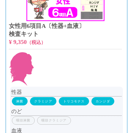
女性用6項目A〔性器+血液〕
検査キット
¥ 9,350
（税込）
性器
淋菌
クラミジア
トリコモナス
カンジダ
のど
咽頭淋菌
咽頭クラミジア
血液