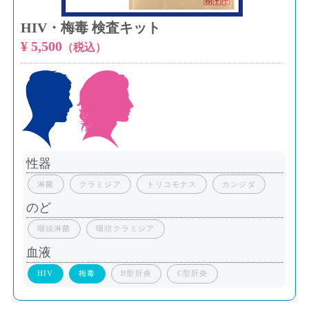
HIV・梅毒 検査キット
¥ 5,500
（税込）
性器
淋菌
クラミジア
トリコモナス
カンジダ
のど
咽頭淋菌
咽頭クラミジア
血液
HIV
梅毒
B型肝炎
C型肝炎