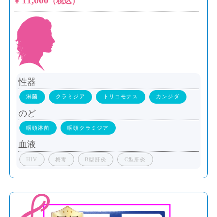
¥ 11,000
（税込）
性器
淋菌
クラミジア
トリコモナス
カンジダ
のど
咽頭淋菌
咽頭クラミジア
血液
HIV
梅毒
B型肝炎
C型肝炎
8