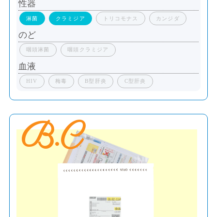
性器
淋菌
クラミジア
トリコモナス
カンジダ
のど
咽頭淋菌
咽頭クラミジア
血液
HIV
梅毒
B型肝炎
C型肝炎
B.C