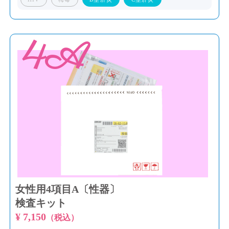
4A
女性用4項目A〔性器〕
検査キット
¥ 7,150
（税込）