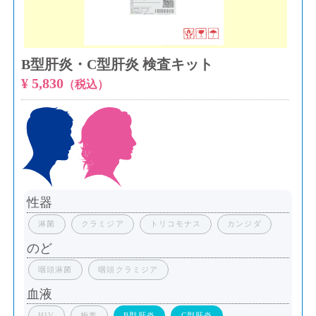
B型肝炎・C型肝炎 検査キット
¥ 5,830
（税込）
性器
淋菌
クラミジア
トリコモナス
カンジダ
のど
咽頭淋菌
咽頭クラミジア
血液
HIV
梅毒
B型肝炎
C型肝炎