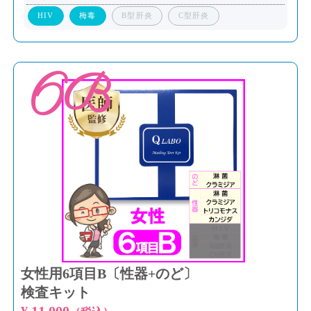
HIV
梅毒
B型肝炎
C型肝炎
6B
女性用6項目B〔性器+のど〕
検査キット