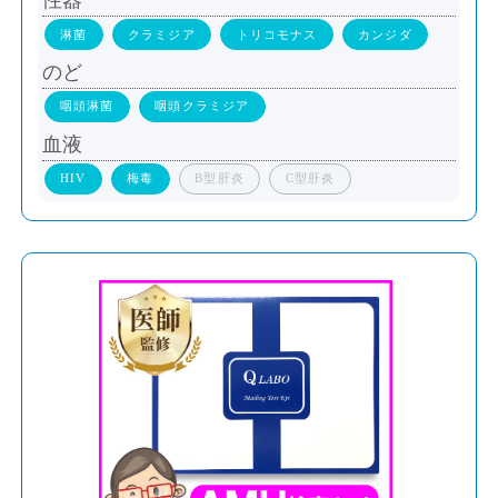
性器
淋菌
クラミジア
トリコモナス
カンジダ
のど
咽頭淋菌
咽頭クラミジア
血液
HIV
梅毒
B型肝炎
C型肝炎