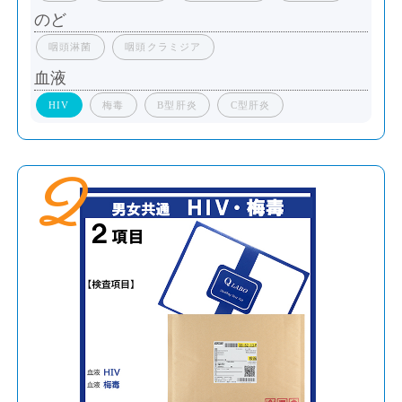
のど
咽頭淋菌
咽頭クラミジア
血液
HIV
梅毒
B型肝炎
C型肝炎
2