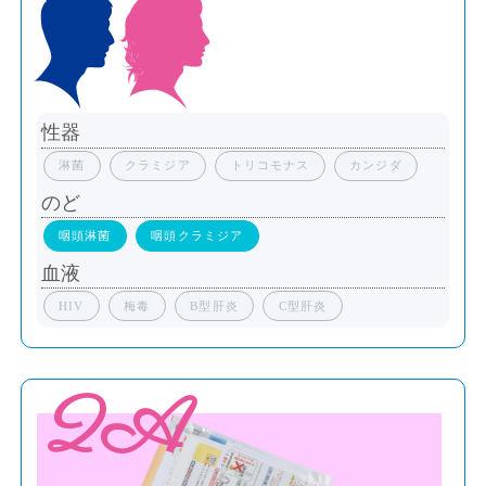
性器
淋菌
クラミジア
トリコモナス
カンジダ
のど
咽頭淋菌
咽頭クラミジア
血液
HIV
梅毒
B型肝炎
C型肝炎
2A