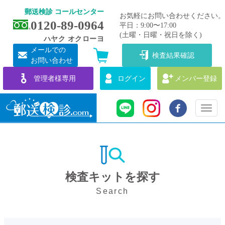
郵送検診 コールセンター
お気軽にお問い合わせください。
0120-89-0964
平日：9:00〜17:00
(土曜・日曜・祝日を除く)
ハヤク オクローヨ
メールでの
検査結果確認
お問い合わせ
管理者様専用
ログイン
メンバー登録
Toggl
naviga
検査キットを探す
Search