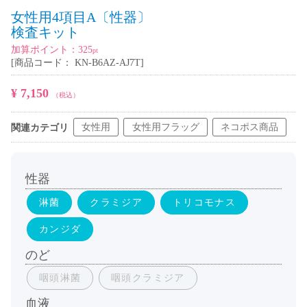
女性用4項目A〔性器〕
検査キット
加算ポイント：
325
pt
[商品コード：
KN-B6AZ-AJ7T
]
¥ 7,150
（税込）
女性用
女性用フラッグ
ネコポス商品
関連カテゴリ
性器
淋菌
クラミジア
トリコモナス
カンジダ
のど
咽頭淋菌
咽頭クラミジア
血液