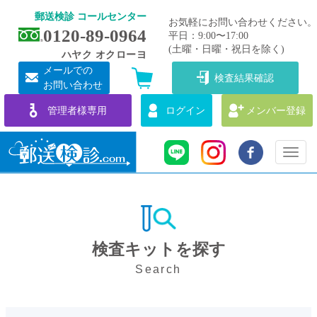
郵送検診 コールセンター
お気軽にお問い合わせください。
0120-89-0964
平日：9:00〜17:00
(土曜・日曜・祝日を除く)
ハヤク オクローヨ
メールでの
検査結果確認
お問い合わせ
管理者様専用
ログイン
メンバー登録
Toggl
naviga
検査キットを探す
Search