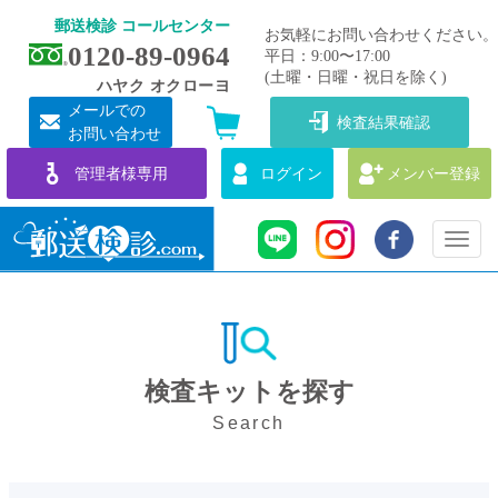
郵送検診 コールセンター
お気軽にお問い合わせください。
0120-89-0964
平日：9:00〜17:00
(土曜・日曜・祝日を除く)
ハヤク オクローヨ
メールでの
検査結果確認
お問い合わせ
管理者様専用
ログイン
メンバー登録
Toggl
naviga
検査キットを探す
Search