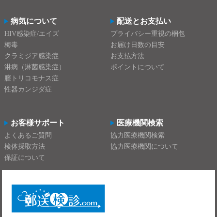
病気について
配送とお支払い
HIV感染症/エイズ
プライバシー重視の梱包
梅毒
お届け日数の目安
クラミジア感染症
お支払方法
淋病（淋菌感染症）
ポイントについて
膣トリコモナス症
性器カンジダ症
お客様サポート
医療機関検索
よくあるご質問
協力医療機関検索
検体採取方法
協力医療機関について
保証について