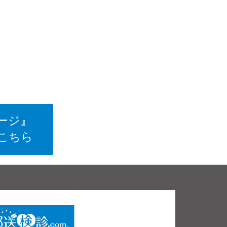
ージ』
こちら