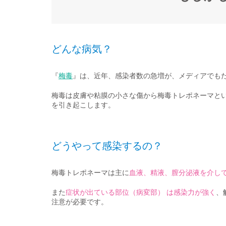
どんな病気？
『
梅毒
』は、近年、感染者数の急増が、メディアでも
梅毒は皮膚や粘膜の小さな傷から梅毒トレポネーマと
を引き起こします。
どうやって感染するの？
梅毒トレポネーマは主に
血液、精液、膣分泌液を介し
また
症状が出ている部位（病変部） は感染力が強く
、
注意が必要です。